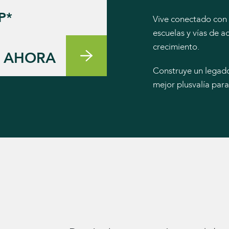
P*
Vive conectado con l
escuelas y vías de 
crecimiento.
AHORA
Construye un legado
mejor plusvalía para 